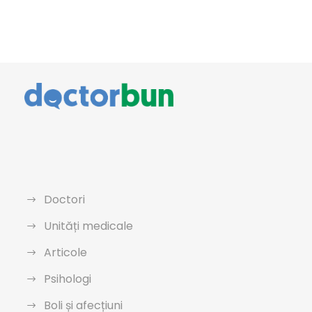
Doctori
Unități medicale
Articole
Psihologi
Boli și afecțiuni