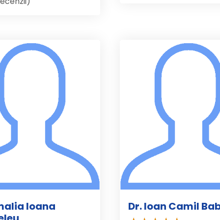
recenzii)
malia Ioana
Dr. Ioan Camil Ba
eleu