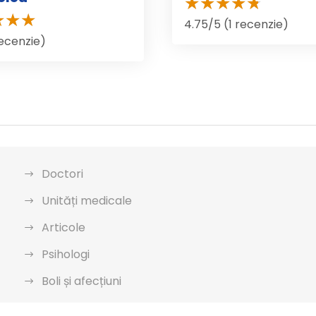
4.75/5 (1 recenzie)
recenzie)
Doctori
Unități medicale
Articole
Psihologi
Boli și afecțiuni