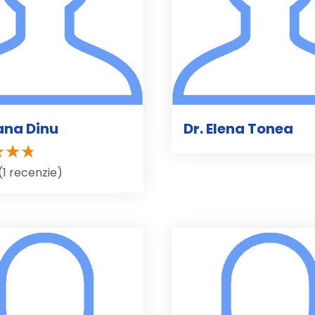
oana Dinu
Dr. Elena Tonea
(1 recenzie)