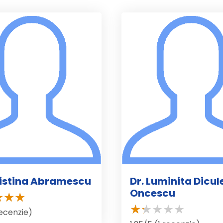
ristina Abramescu
Dr. Luminita Dicu
Oncescu
recenzie)