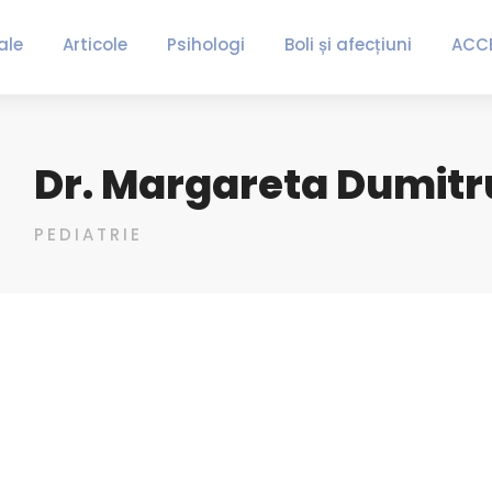
ale
Articole
Psihologi
Boli și afecțiuni
ACC
Dr. Margareta Dumitr
PEDIATRIE