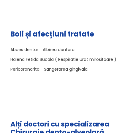
Boli și afecțiuni tratate
Abces dentar
Albirea dentara
Halena Fetida Bucala ( Respiratie urat mirositoare )
Pericoronarita
Sangerarea gingivala
Alți doctori cu specializarea
Chirurgie dento-alveolară