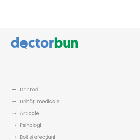
Doctori
Unități medicale
Articole
Psihologi
Boli și afecțiuni