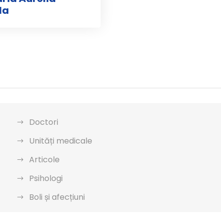
la
Doctori
Unități medicale
Articole
Psihologi
Boli și afecțiuni