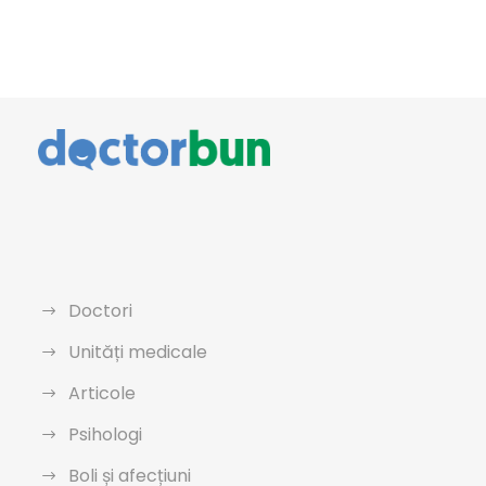
Doctori
Unități medicale
Articole
Psihologi
Boli și afecțiuni