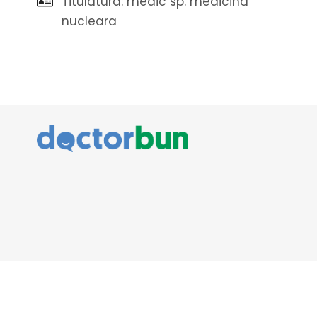
Titulatura: medic sp. medicina
nucleara