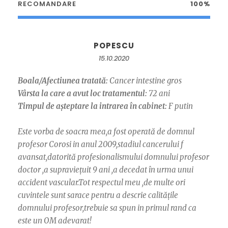
RECOMANDARE
100%
POPESCU
15.10.2020
Boala/Afectiunea tratată:
Cancer intestine gros
Vârsta la care a avut loc tratamentul:
72 ani
Timpul de așteptare la intrarea în cabinet:
F putin
Este vorba de soacra mea,a fost operată de domnul
profesor Corosi in anul 2009,stadiul cancerului f
avansat,datorită profesionalismului domnului profesor
doctor ,a supraviețuit 9 ani ,a decedat în urma unui
accident vascular.Tot respectul meu ,de multe ori
cuvintele sunt sarace pentru a descrie calitățile
domnului profesor,trebuie sa spun in primul rand ca
este un OM adevarat!