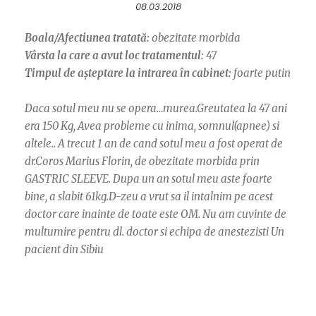
08.03.2018
Boala/Afectiunea tratată:
obezitate morbida
Vârsta la care a avut loc tratamentul:
47
Timpul de așteptare la intrarea în cabinet:
foarte putin
Daca sotul meu nu se opera…murea.Greutatea la 47 ani
era 150 Kg, Avea probleme cu inima, somnul(apnee) si
altele.. A trecut 1 an de cand sotul meu a fost operat de
dr.Coros Marius Florin, de obezitate morbida prin
GASTRIC SLEEVE. Dupa un an sotul meu aste foarte
bine, a slabit 61kg.D-zeu a vrut sa il intalnim pe acest
doctor care inainte de toate este OM. Nu am cuvinte de
multumire pentru dl. doctor si echipa de anestezisti Un
pacient din Sibiu