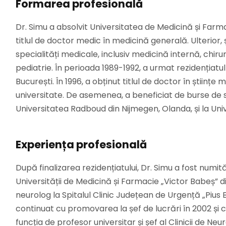
Formarea profesională
Dr. Simu a absolvit Universitatea de Medicină și Farma
titlul de doctor medic în medicină generală. Ulterior, 
specialități medicale, inclusiv medicină internă, chirur
pediatrie. În perioada 1989-1992, a urmat rezidențiatul 
București. În 1996, a obținut titlul de doctor în științe
universitate. De asemenea, a beneficiat de burse de sp
Universitatea Radboud din Nijmegen, Olanda, și la Un
Experiența profesională
După finalizarea rezidențiatului, Dr. Simu a fost numită
Universității de Medicină și Farmacie „Victor Babeș” d
neurolog la Spitalul Clinic Județean de Urgență „Pius
continuat cu promovarea la șef de lucrări în 2002 și c
funcția de profesor universitar și șef al Clinicii de Ne