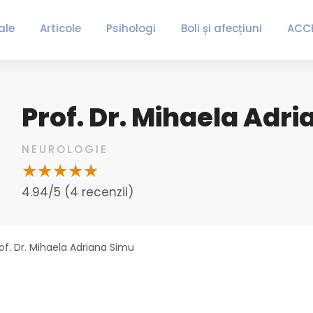
ale
Articole
Psihologi
Boli și afecțiuni
ACC
Prof. Dr. Mihaela Adr
NEUROLOGIE
4.94/5 (4 recenzii)
of. Dr. Mihaela Adriana Simu