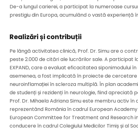
De-a lungul carierei, a participat la numeroase cursur
prestigiu din Europa, acumulând o vastă experiență în
Realizări și contribuții
Pe lângă activitatea clinică, Prof. Dr. Simu are o contr
peste 2.000 de citări ale lucrărilor sale. A participat l
EXPAND, care a evaluat eficacitatea siponimodului în
asemenea, a fost implicată în proiecte de cercetare 
neuroinflamației în scleroza multiplă. În plan academ
de studenți și rezidenți în neurologie, fiind apreciată
Prof. Dr. Mihaela Adriana Simu este membru activ în or
reprezentând România în cadrul European Academy of 
European Committee for Treatment and Research in M
conducere în cadrul Colegiului Medicilor Timiș și al So