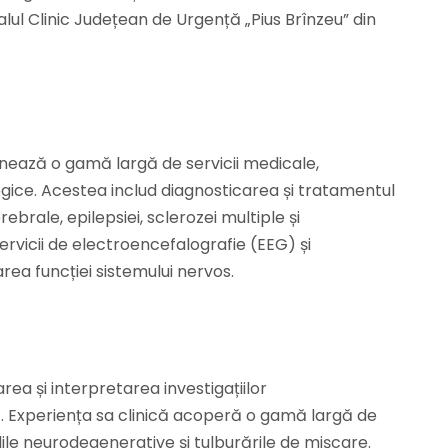
italul Clinic Județean de Urgență „Pius Brînzeu” din
rdonează o gamă largă de servicii medicale,
ogice. Acestea includ diagnosticarea și tratamentul
brale, epilepsiei, sclerozei multiple și
ervicii de electroencefalografie (EEG) și
rea funcției sistemului nervos.
ea și interpretarea investigațiilor
4. Experiența sa clinică acoperă o gamă largă de
lile neurodegenerative și tulburările de mișcare.