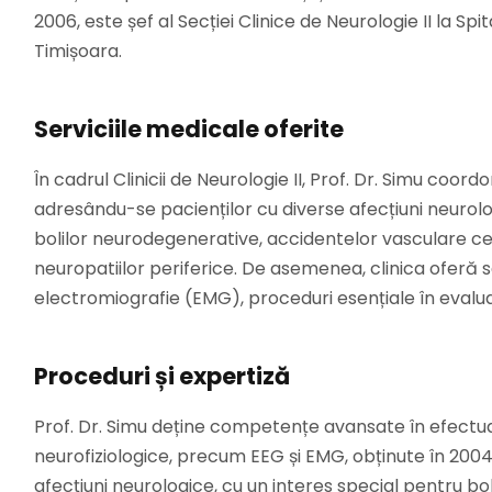
2006, este șef al Secției Clinice de Neurologie II la Sp
Timișoara.
Serviciile medicale oferite
În cadrul Clinicii de Neurologie II, Prof. Dr. Simu coo
adresându-se pacienților cu diverse afecțiuni neurol
bolilor neurodegenerative, accidentelor vasculare cere
neuropatiilor periferice. De asemenea, clinica oferă s
electromiografie (EMG), proceduri esențiale în evalua
Proceduri și expertiză
Prof. Dr. Simu deține competențe avansate în efectuar
neurofiziologice, precum EEG și EMG, obținute în 200
afecțiuni neurologice, cu un interes special pentru bo