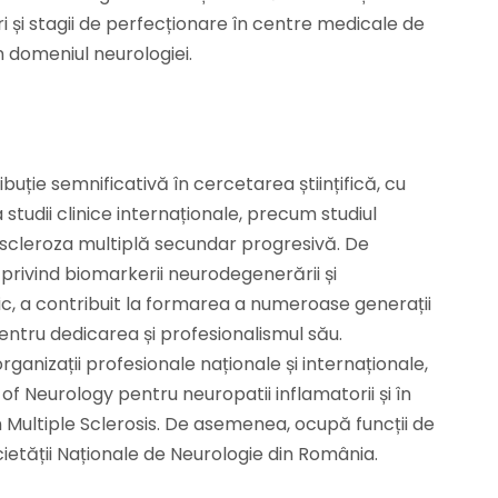
i și stagii de perfecționare în centre medicale de
 domeniul neurologiei.
ibuție semnificativă în cercetarea științifică, cu
a studii clinice internaționale, precum studiul
 scleroza multiplă secundar progresivă. De
privind biomarkerii neurodegenerării și
ic, a contribuit la formarea a numeroase generații
 pentru dedicarea și profesionalismul său.
ganizații profesionale naționale și internaționale,
Neurology pentru neuropatii inflamatorii și în
ultiple Sclerosis. De asemenea, ocupă funcții de
cietății Naționale de Neurologie din România.