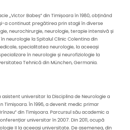
cie „Victor Babeș” din Timișoara în 1980, obținând
și-a continuat pregătirea prin stagii în diverse
gie, neurochirurgie, neurologie, terapie intensivă și
în neurologie la Spitalul Clinic Colentina din
 medicale, specialitatea neurologie, la aceeași
ecializare în neurologie și neurofiziologie la
iversitatea Tehnică din München, Germania.
 asistent universitar la Disciplina de Neurologie a
in Timișoara. În 1996, a devenit medic primar
 Brînzeu” din Timișoara. Parcursul său academic a
onferențiar universitar în 2007. Din 2011, ocupă
urologie II la aceeași universitate. De asemenea, din