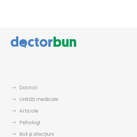
Doctori
Unități medicale
Articole
Psihologi
Boli și afecțiuni