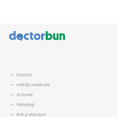
Doctori
Unități medicale
Articole
Psihologi
Boli și afecțiuni