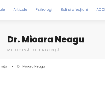
ale
Articole
Psihologi
Boli și afecțiuni
ACC
Dr. Mioara Neagu
MEDICINĂ DE URGENȚĂ
omița
Dr. Mioara Neagu