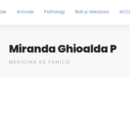
ale
Articole
Psihologi
Boli și afecțiuni
ACC
Miranda Ghioalda P
MEDICINĂ DE FAMILIE