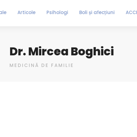
ale
Articole
Psihologi
Boli și afecțiuni
ACC
Dr. Mircea Boghici
MEDICINĂ DE FAMILIE