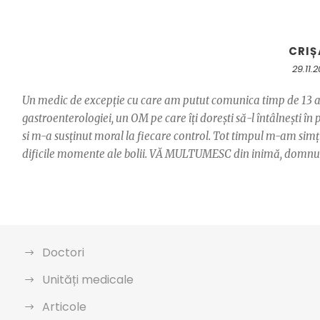
CRI
29.11.
Un medic de excepție cu care am putut comunica timp de 13 ani
gastroenterologiei, un OM pe care îți dorești să-l întâlnești 
si m-a susținut moral la fiecare control. Tot timpul m-am simțit 
dificile momente ale bolii. VĂ MULTUMESC din inimă, domnul
Doctori
Unități medicale
Articole