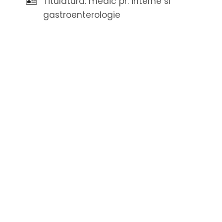
Titulatura: medic pr. interne si
gastroenterologie