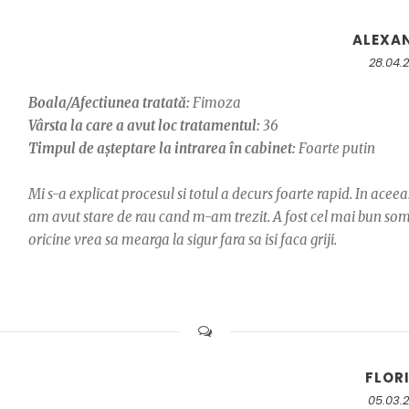
ALEXA
28.04.
Boala/Afectiunea tratată:
Fimoza
Vârsta la care a avut loc tratamentul:
36
Timpul de așteptare la intrarea în cabinet:
Foarte putin
Mi s-a explicat procesul si totul a decurs foarte rapid. In ace
am avut stare de rau cand m-am trezit. A fost cel mai bun so
oricine vrea sa mearga la sigur fara sa isi faca griji.
FLOR
05.03.