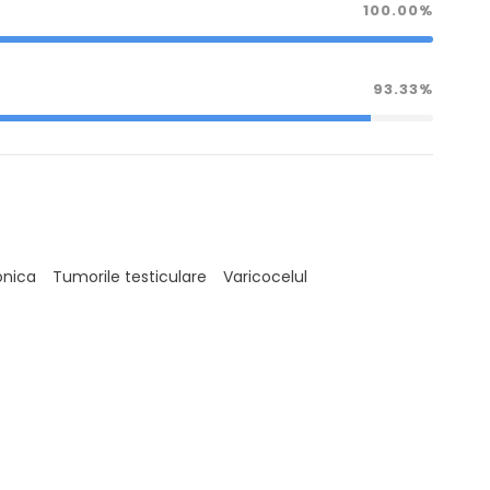
100.00%
93.33%
onica
Tumorile testiculare
Varicocelul