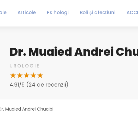
ale
Articole
Psihologi
Boli și afecțiuni
ACC
Dr. Muaied Andrei Chu
UROLOGIE
4.91/5 (24 de recenzii)
Dr. Muaied Andrei Chuaibi