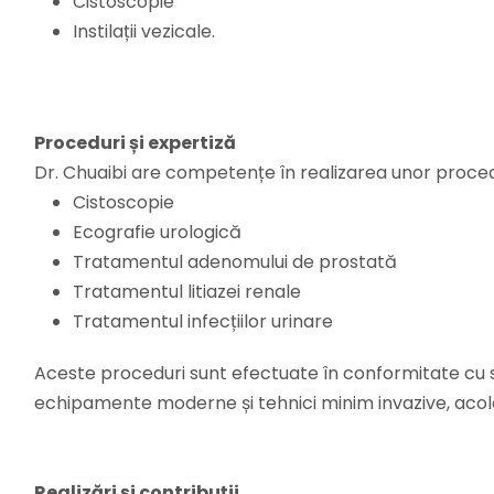
Cistoscopie
Instilații vezicale.
Proceduri și expertiză
Dr. Chuaibi are competențe în realizarea unor procedu
Cistoscopie
Ecografie urologică
Tratamentul adenomului de prostată
Tratamentul litiazei renale
Tratamentul infecțiilor urinare
Aceste proceduri sunt efectuate în conformitate cu s
echipamente moderne și tehnici minim invazive, acolo
Realizări și contribuții