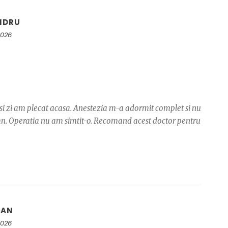
NDRU
2026
easi zi am plecat acasa. Anestezia m-a adormit complet si nu
mn. Operatia nu am simtit-o. Recomand acest doctor pentru
IAN
2026