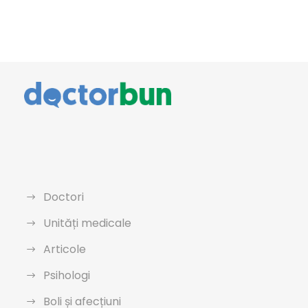
Doctori
Unități medicale
Articole
Psihologi
Boli și afecțiuni