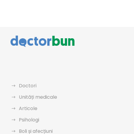
Doctori
Unități medicale
Articole
Psihologi
Boli și afecțiuni