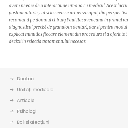
avem nevoie de o interactiune umana cu medicul. Acest lucru ne
postoperatorie, cat si in ceea ce urmeaza apoi, din perspectiva
recomand pe domnul chirurg Paul Racoveneanu in primul rand 
diagnosticul precis( de granulom dentar), dar si pentru modul d
explicat minutios fiecare element din procedura si a oferit to
decizii in selectia tratamentului necesar.
Doctori
Unități medicale
Articole
Psihologi
Boli și afecțiuni