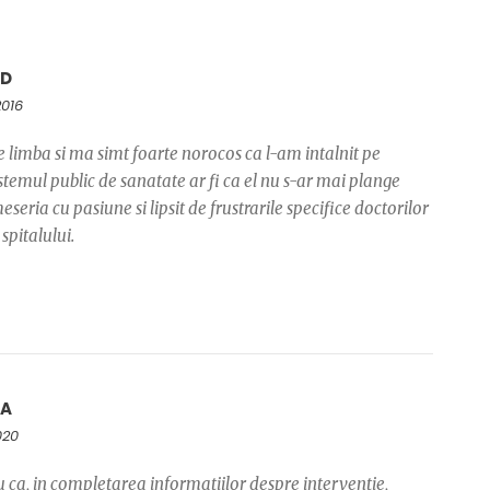
AD
2016
imba si ma simt foarte norocos ca l-am intalnit pe
emul public de sanatate ar fi ca el nu s-ar mai plange
eria cu pasiune si lipsit de frustrarile specifice doctorilor
spitalului.
IA
2020
 ca, in completarea informatiilor despre interventie,