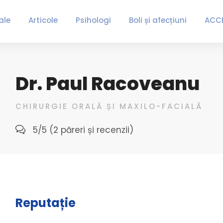
ale
Articole
Psihologi
Boli și afecțiuni
ACC
Dr. Paul Racoveanu
CHIRURGIE ORALĂ ȘI MAXILO-FACIALĂ
5/5 (2 păreri și recenzii)
Reputație