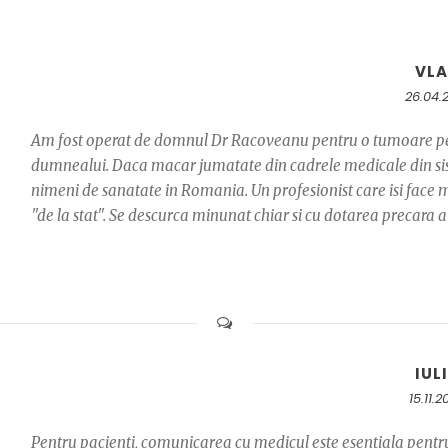
VL
26.04.
Am fost operat de domnul Dr Racoveanu pentru o tumoare pe l
dumnealui. Daca macar jumatate din cadrele medicale din sist
nimeni de sanatate in Romania. Un profesionist care isi face mes
"de la stat". Se descurca minunat chiar si cu dotarea precara a 
IUL
15.11.
Pentru pacienti, comunicarea cu medicul este esentiala pentru