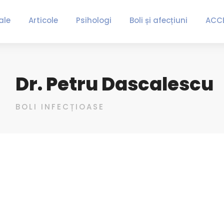
ale
Articole
Psihologi
Boli și afecțiuni
ACC
Dr. Petru Dascalescu
BOLI INFECȚIOASE