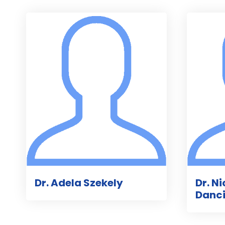
Dr. Adela Szekely
Dr. N
Danc