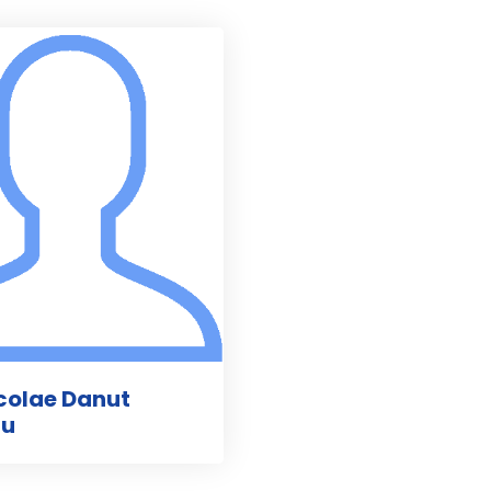
icolae Danut
iu