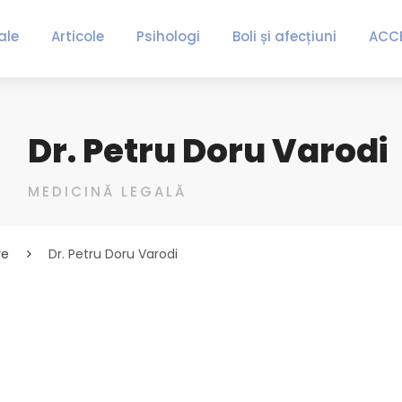
ale
Articole
Psihologi
Boli și afecțiuni
ACC
Dr. Petru Doru Varodi
MEDICINĂ LEGALĂ
re
Dr. Petru Doru Varodi