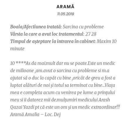
ARAMĂ
11.05.2019
Boala/Afectiunea tratată:
Sarcina cu probleme
Vârsta la care a avut loc tratamentul:
27 28
Timpul de așteptare la intrarea în cabinet:
Maxim 10
minute
10 ****As da mai.mult dar nu se poate.Este un medic
de milioane ,am.avut o sarcina cu probleme si m.a
ajutat să o duc la capăt cu bine ,oricât de greu a fost a
luptat alături de noi și totul sa terminat cu bine…Viața
mea e completa acum cu venirea pe lume a prințului
meu si ii datorez mii de.mulțumiri medicului Arash
Qazai Yazdi pt că este un om și un medic extraordinar!!!
Aramă Amalia – Loc. Dej