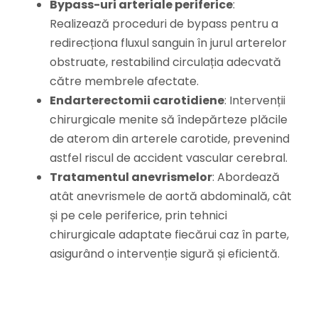
Bypass-uri arteriale periferice
:
Realizează proceduri de bypass pentru a
redirecționa fluxul sanguin în jurul arterelor
obstruate, restabilind circulația adecvată
către membrele afectate.
Endarterectomii carotidiene
: Intervenții
chirurgicale menite să îndepărteze plăcile
de aterom din arterele carotide, prevenind
astfel riscul de accident vascular cerebral.
Tratamentul anevrismelor
: Abordează
atât anevrismele de aortă abdominală, cât
și pe cele periferice, prin tehnici
chirurgicale adaptate fiecărui caz în parte,
asigurând o intervenție sigură și eficientă.