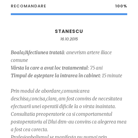
RECOMANDARE
100%
STANESCU
16.10.2015
Boala/Afectiunea tratată:
anevrism artere iliace
comune
Vârsta la care a avut loc tratamentul:
75 ani
Timpul de așteptare la intrarea în cabinet:
15 minute
Prin modul de abordare,comunicarea
deschisa,concisa,clara, am fost convins de necesitatea
efectuarii unei operatii dificile la o virsta inaintata.
Consultatia preoperatorie ca si comportamentul
postoperatoriu al Dlui dr.m-au convins ca alegerea mea
a fost cea corecta.
Profesionbalismul se manifesta nu numai prin