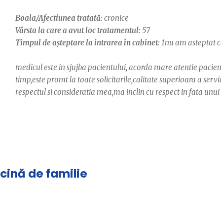
Boala/Afectiunea tratată:
cronice
Vârsta la care a avut loc tratamentul:
57
Timpul de așteptare la intrarea în cabinet:
1nu am asteptat 
medicul este in sjujba pacientului, acorda mare atentie pacientu
timp,este promt la toate solicitarile,calitate superioara a ser
respectul si consideratia mea,ma inclin cu respect in fata unui 
icină de familie