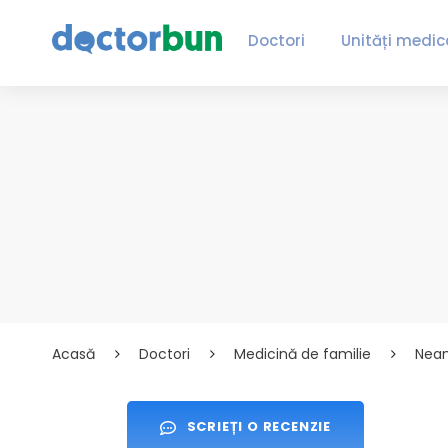
Doctori
Unități medic
Acasă
Doctori
Medicină de familie
Nea
SCRIEȚI O RECENZIE