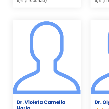
5/5 (1 recenzie)
5/5 (1 
Dr. Violeta Camelia
Dr. O
Horia