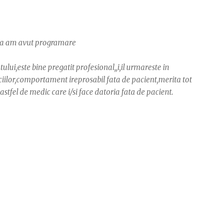
ca am avut programare
lui,este bine pregatit profesional,,i,il urmareste in
viciilor,comportament ireprosabil fata de pacient,merita tot
astfel de medic care i/si face datoria fata de pacient.