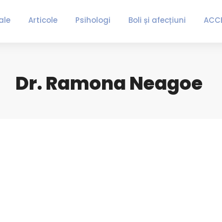
ale
Articole
Psihologi
Boli și afecțiuni
ACC
Dr. Ramona Neagoe