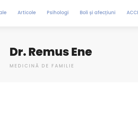
ale
Articole
Psihologi
Boli și afecțiuni
ACC
Dr. Remus Ene
MEDICINĂ DE FAMILIE