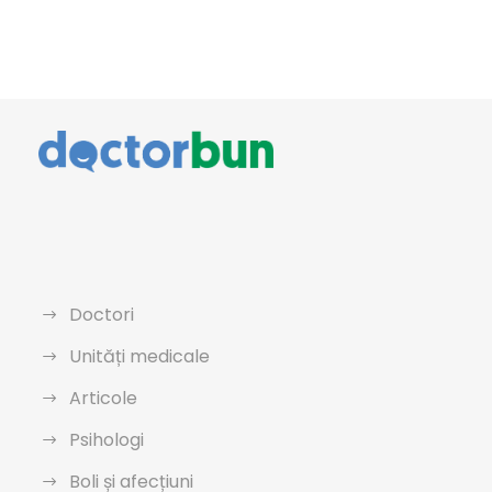
Doctori
Unități medicale
Articole
Psihologi
Boli și afecțiuni