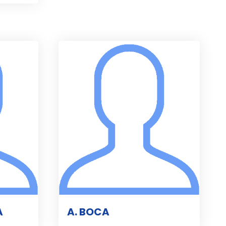
A
A. BOCA