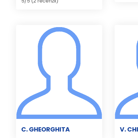
5/5 (2 recenzii)
C. GHEORGHITA
V. CH