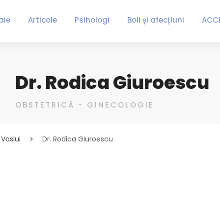
ale
Articole
Psihologi
Boli și afecțiuni
ACC
Dr. Rodica Giuroescu
OBSTETRICĂ - GINECOLOGIE
Vaslui
Dr. Rodica Giuroescu