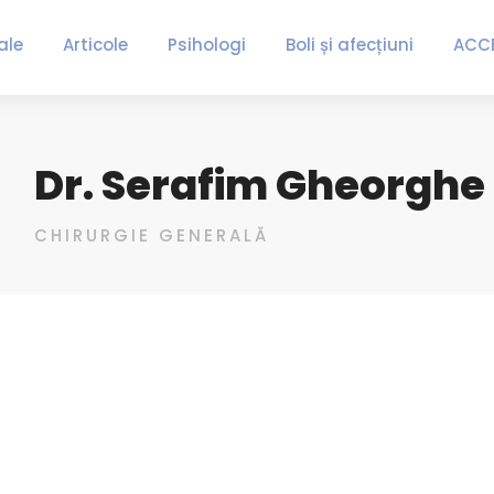
ale
Articole
Psihologi
Boli și afecțiuni
ACC
Dr. Serafim Gheorghe
CHIRURGIE GENERALĂ