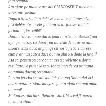
fara rezultat.
Am ajuns pe mainile acestui OM DEOSEBIT, medic cu
inzestrare divina!
Dupa a treia sedinta deja se vedeau rezultate; mi au
fost deblocate oasele, puteam sa mi folosec mainile
picioarele, incredibil!
Domnul doctor pare dur la felul cum te abordeaza ( noi
ajungem acolo cu dureri, iar durerile de oase nu sunt
usoare) insa, daca ar plange cu noi la fiecare durere
cum si ar mai putea duce dumnealui o sedinta la final ?
Asa ca, pentru cei care chiar aveti probleme si doriti
rezultate, va puteti lasa cu toata increderea pe mana
domnului doctor, recomand!
Eu sunt fericita ca l am intalnit, ma rog Domnului sa i
dea sanatate si viata lunga sa poata ajuta cat mai multi
oameni!
Multumesc din tot sufletul acestui OM, ii voi fi mereu
recunoscatoare!