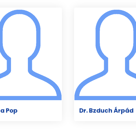
na Pop
Dr. Bzduch Árpád