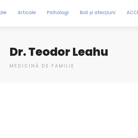
ale
Articole
Psihologi
Boli și afecțiuni
ACC
Dr. Teodor Leahu
MEDICINĂ DE FAMILIE