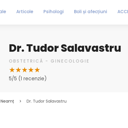
ale
Articole
Psihologi
Boli și afecțiuni
ACC
Dr. Tudor Salavastru
OBSTETRICĂ - GINECOLOGIE
5/5 (1 recenzie)
Neamț
Dr. Tudor Salavastru