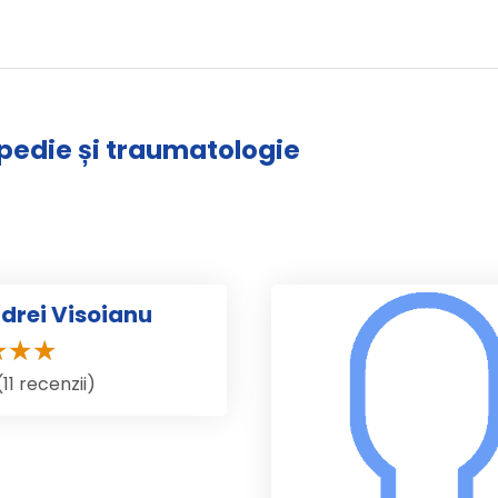
opedie și traumatologie
ndrei Visoianu
11 recenzii)