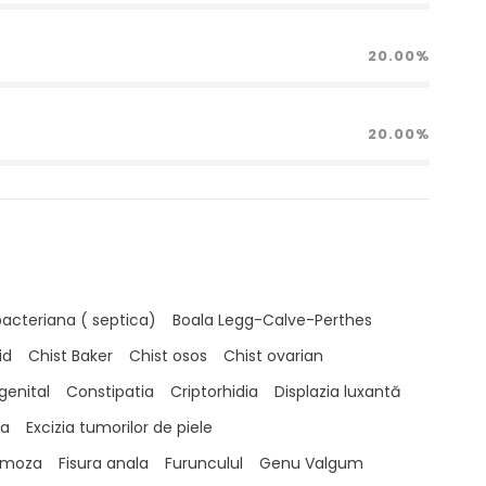
20.00%
20.00%
 bacteriana ( septica)
Boala Legg-Calve-Perthes
id
Chist Baker
Chist osos
Chist ovarian
genital
Constipatia
Criptorhidia
Displazia luxantă
ta
Excizia tumorilor de piele
fimoza
Fisura anala
Furunculul
Genu Valgum