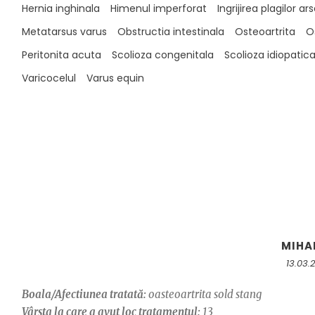
Hernia inghinala
Himenul imperforat
Ingrijirea plagilor ar
Metatarsus varus
Obstructia intestinala
Osteoartrita
O
Peritonita acuta
Scolioza congenitala
Scolioza idiopatic
Varicocelul
Varus equin
MIHA
13.03.
Boala/Afectiunea tratată:
oasteoartrita sold stang
Vârsta la care a avut loc tratamentul:
13