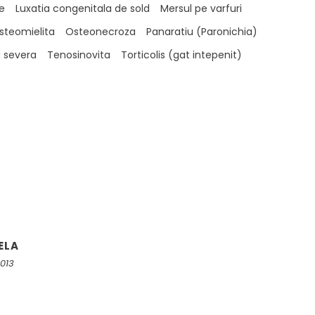
se
Luxatia congenitala de sold
Mersul pe varfuri
steomielita
Osteonecroza
Panaratiu (Paronichia)
a severa
Tenosinovita
Torticolis (gat intepenit)
ELA
2013