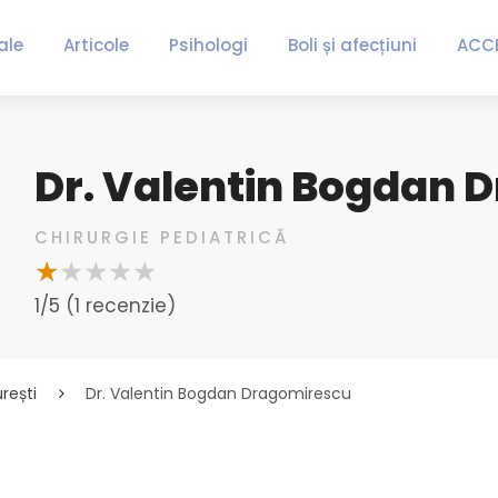
ale
Articole
Psihologi
Boli și afecțiuni
ACC
Dr. Valentin Bogdan 
CHIRURGIE PEDIATRICĂ
1/5 (1 recenzie)
rești
Dr. Valentin Bogdan Dragomirescu