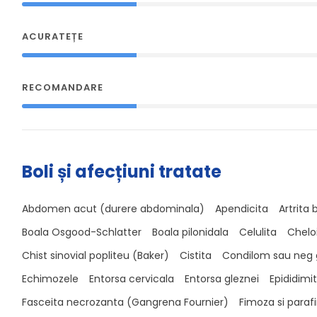
ACURATEȚE
RECOMANDARE
Boli și afecțiuni tratate
Abdomen acut (durere abdominala)
Apendicita
Artrita
Boala Osgood-Schlatter
Boala pilonidala
Celulita
Chelo
Chist sinovial popliteu (Baker)
Cistita
Condilom sau neg 
Echimozele
Entorsa cervicala
Entorsa gleznei
Epididimi
Fasceita necrozanta (Gangrena Fournier)
Fimoza si para