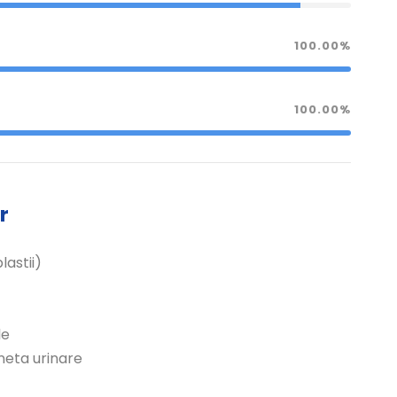
100.00%
100.00%
r
lastii)
le
eneta urinare