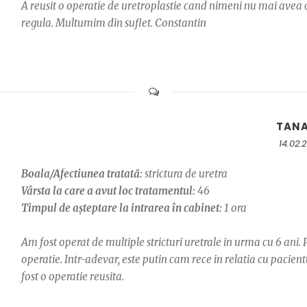
A reusit o operatie de uretroplastie cand nimeni nu mai avea cur
regula. Multumim din suflet. Constantin
TAN
14.02.
Boala/Afectiunea tratată:
strictura de uretra
Vârsta la care a avut loc tratamentul:
46
Timpul de așteptare la intrarea în cabinet:
1 ora
Am fost operat de multiple stricturi uretrale in urma cu 6 ani.
operatie. Intr-adevar, este putin cam rece in relatia cu pacien
fost o operatie reusita.