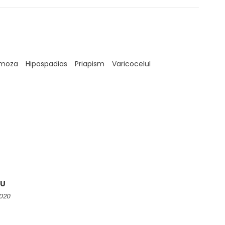
imoza
Hipospadias
Priapism
Varicocelul
SU
2020