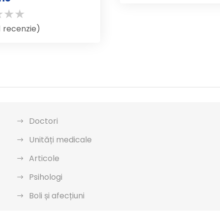
(1 recenzie)
Doctori
Unități medicale
Articole
Psihologi
Boli și afecțiuni