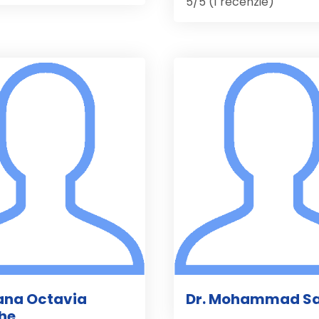
5/5 (1 recenzie)
oana Octavia
Dr. Mohammad Sa
he