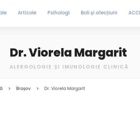
ale
Articole
Psihologi
Boli și afecțiuni
ACC
Dr. Viorela Margarit
ALERGOLOGIE ȘI IMUNOLOGIE CLINICĂ
că
Brașov
Dr. Viorela Margarit