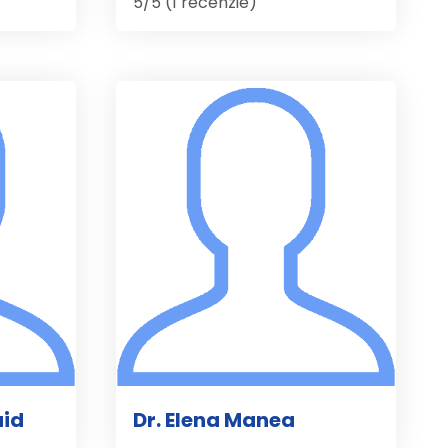
5/5 (1 recenzie)
id
Dr. Elena Manea