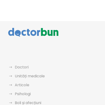
Doctori
Unități medicale
Articole
Psihologi
Boli și afecțiuni