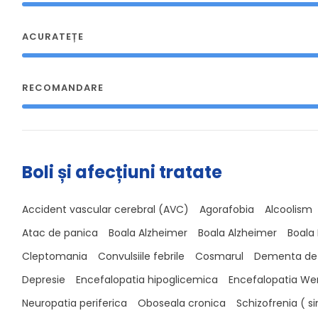
ACURATEȚE
RECOMANDARE
Boli și afecțiuni tratate
Accident vascular cerebral (AVC)
Agorafobia
Alcoolism
Atac de panica
Boala Alzheimer
Boala Alzheimer
Boala
Cleptomania
Convulsiile febrile
Cosmarul
Dementa de l
Depresie
Encefalopatia hipoglicemica
Encefalopatia We
Neuropatia periferica
Oboseala cronica
Schizofrenia ( s