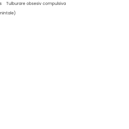
s
Tulburare obsesiv compulsiva
 mintale)