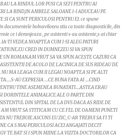
AU LA RINDUL LOR PUSI CA SEFI PENTRU AI
ERI LA RIND,IN AMBELE SALOANE I-I ADUCEAU PE
SI CA SUNT PERICULOSI PENTRU EI. ce spune
in documentele bolnavilor.eu stiu ca toate diagnosticile, din
e ce i deranjeaza , pe asistenti s-au asistente,s-ai chiar
 IA-TI VEDEA NOAPTEA CUM I-SI ALEG PATURI
ATIUNE.EU CRED IN DUMNEZEU SI VA SPUN
CE UN ROMAN.AM VRUT SA VA SPUN ACESTE CAZURI CA
ASISTENTII DE ACOLO DE LACINICA DE SUS RIDEAU DE
A NU MA LEAGA CUM II LEGAU NOAPTEA SI PE ALTI
TA…..S-AU EXPRESIA ….CE BUNA FATA AI ….CIND
 PENTRU TINE ASEMENEA BUNATATI….ASTEA ERAU
SI DORINTELE ANIMALICE ALE O PARTE DIN
ASISTENTUL DIN SPITAL DE LA DVS DACA AS RIDE DE
ASTA AM VRUT SA STITICAM CU CE FEL DE OAMENI PUNETI
TA NU TREBUIE ASCUNS EU ZIC, C-AR TREBUI SA FI TI
E CA S MAI PERICULOSI ACEI ANGAJATI DECIT
GV TE BAT SI I SPUN MIINE LA VIZITA DOCTORILOR CA