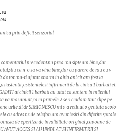
LIU
2014
anica prin deficit senzorial
.in comentariul precedent.nu prea ma sipteam bine,dar
ul,stiu ca n-o sa va vina bine,dar cu parere de rau eu v-
de tot ma-ti ajutat enorm in aitia ani cit am fost la
stentii ,asistentelesi infirmierii de la cinica 1 barbati et.
ATI ai cinicii 1 barbati au uitat ca suntem in mileniul
 sa va mai anunt,ca in primele 2 seri cindam trait clipe pe
cene urite.dl.dr SIMIONESCU mi s-a retinut o gentuta acolo
 cu adres nr. de telefon.am avut iesiri din diferite spitale
 comisia de epertiza de invaliditate ori ginal ,cupoane de
AU AVUT ACCES SI AU UMBLAT SI INFIRMIERII SI