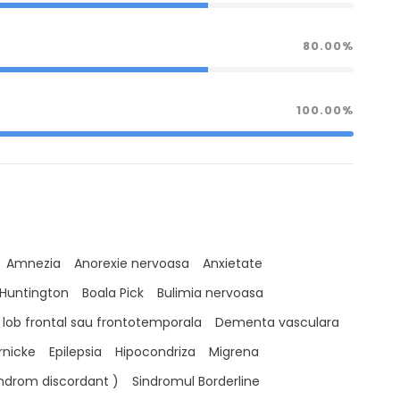
80.00%
100.00%
Amnezia
Anorexie nervoasa
Anxietate
 Huntington
Boala Pick
Bulimia nervoasa
ob frontal sau frontotemporala
Dementa vasculara
rnicke
Epilepsia
Hipocondriza
Migrena
indrom discordant )
Sindromul Borderline