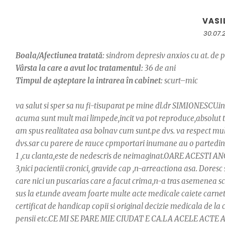
VASI
30.07.
Boala/Afectiunea tratată:
sindrom depresiv anxios cu at. de p
Vârsta la care a avut loc tratamentul:
36 de ani
Timpul de așteptare la intrarea în cabinet:
scurt–mic
va salut si sper sa nu fi-tisuparat pe mine dl.dr SIMIONESCU
acuma sunt mult mai limpede,incit va pot reproduce,absolut tot
am spus realitatea asa bolnav cum sunt.pe dvs. va respect mult 
dvs.sar cu parere de rauce cpmportari inumane au o partedin,asia
1 ,cu clanta,este de nedescris de neimaginat.OARE ACESTI ANGAJ
3,nici pacientii cronici, gravide cap ,n-arreactiona asa. Doresc
care nici un puscarias care a facut crima,n-a tras asemenea s
sus la et.unde aveam foarte multe acte medicale caiete carnetele
certificat de handicap copii si original decizie medicala de la
pensii etc.CE MI SE PARE MIE CIUDAT E CA.LA ACELE ACTE 