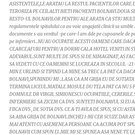
ASISTENTELE,LE ARATAU LA RESTUL PACIENTILOR CARE ER
TERORIZA PE CEILALTI BIETI PAC9IENTI BOLNAVI.DOUA S
RESTO-UL BOLNAVILOR PENTRU ALE ARATA CA STIU MULTE 
regulamentele spitalului ca au voie angajatii clinicii sa umble 
documente s-au venitul -pe care-l am dde pe cupoanele de pensi
pe infirmieri…NU AU OCUPATIE ACESTI OAMENI CARE DACA
CEARCEAFURI PENTRU A DORMI CALA HOTEL VENITI IN ST
ADEVARUL.SUNT MULTE DE SPUS SI DE NIMAGINAT, AS FA
SA VEDETI CU CE OAMEMNI SE LUCREAZA IN SECOLUL -21-
MIN E URLIND SI TIPIND LA MINE SA TREC LA PAT CA DAC
BOLNAVI,SPUNINDU MI ..LASA CA AM GRIJA EU DE SOTIATA 
TERMINA LICEUL.MATALE MOSULE DU TELA PAT CA NU S
DOMNULE DR VIRGIL SIMIONESCU OCUPATIILE, CERERILE 
INFERMIERI. SA ZICEM CA DVS. SUNTETI BOLNAVUL SI EU 
FIICA DVS , DE SOTIA DVS. CE A-TI AVEA DE SPUS, SI CU 
SA AIBA GRIJA DE BOLNAVI..INCHEI I-MI CER SCUZE DAR AS
MAI ATENTI CU ASEMENEA PERSOANE CA ACUMA POT SPUN
BOLNAVII CUM SPUN EI..MIE MI SE SPUNEA ASA NENE TE LE