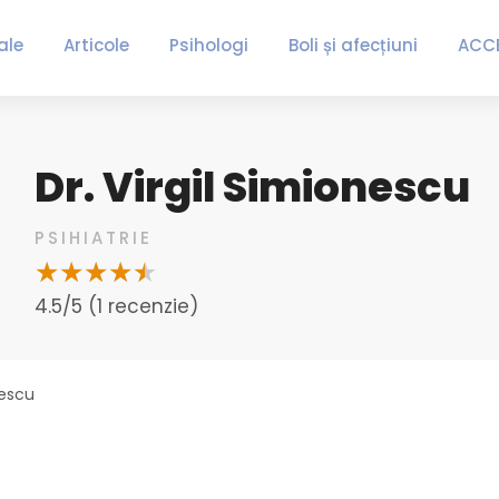
ale
Articole
Psihologi
Boli și afecțiuni
ACC
Dr. Virgil Simionescu
PSIHIATRIE
4.5/5 (1 recenzie)
nescu