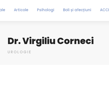
ale
Articole
Psihologi
Boli și afecțiuni
ACC
Dr. Virgiliu Corneci
UROLOGIE