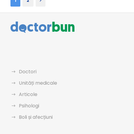
1
2
Doctori
Unități medicale
Articole
Psihologi
Boli și afecțiuni