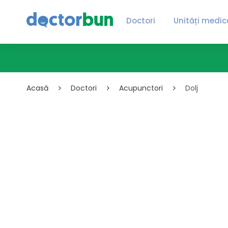
Doctori
Unități medic
Acasă
Doctori
Acupunctori
Dolj