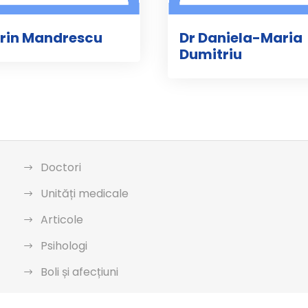
orin Mandrescu
Dr Daniela-Maria
Dumitriu
Doctori
Unități medicale
Articole
Psihologi
Boli și afecțiuni