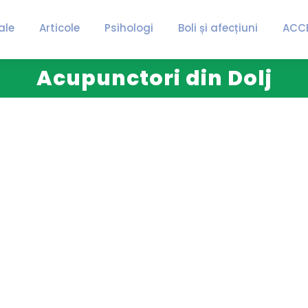
ale
Articole
Psihologi
Boli și afecțiuni
ACC
Acupunctori din Dolj