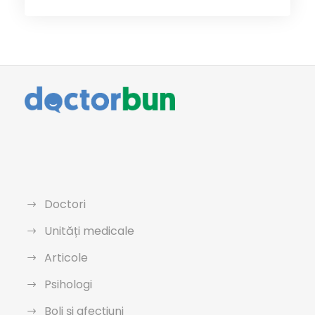
Doctori
Unități medicale
Articole
Psihologi
Boli și afecțiuni