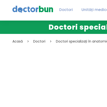
Doctori
Unități medic
Doctori specia
Acasă
Doctori
Doctori specializați în anatom