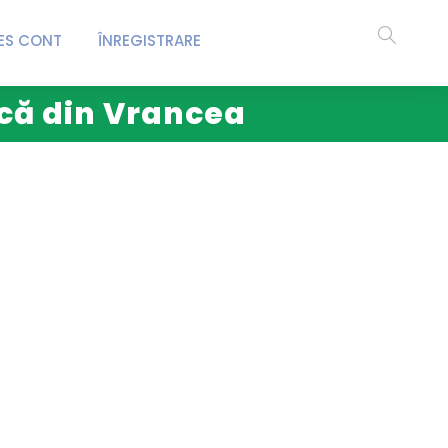
ES CONT
ÎNREGISTRARE
ică din Vrancea