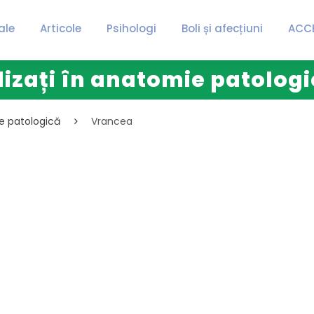
ale
Articole
Psihologi
Boli și afecțiuni
ACC
lizați în anatomie patolog
ie patologică
Vrancea