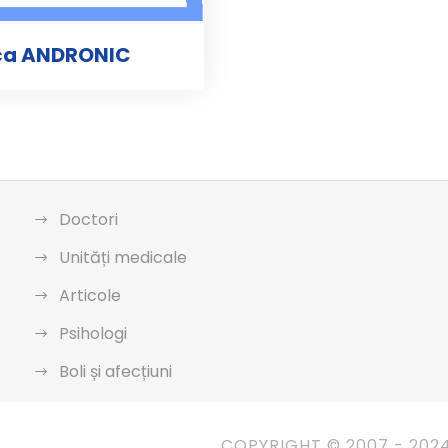
ica ANDRONIC
Doctori
Unități medicale
Articole
Psihologi
Boli și afecțiuni
COPYRIGHT © 2007 - 202