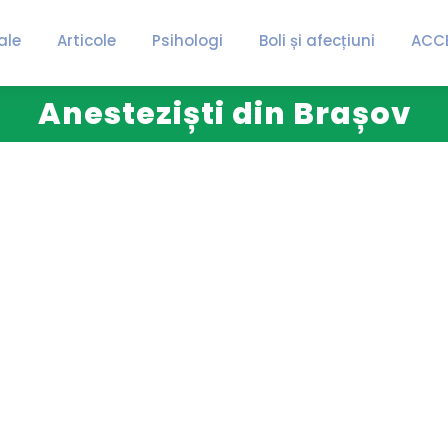
ale
Articole
Psihologi
Boli și afecțiuni
ACC
Anesteziști din Brașov