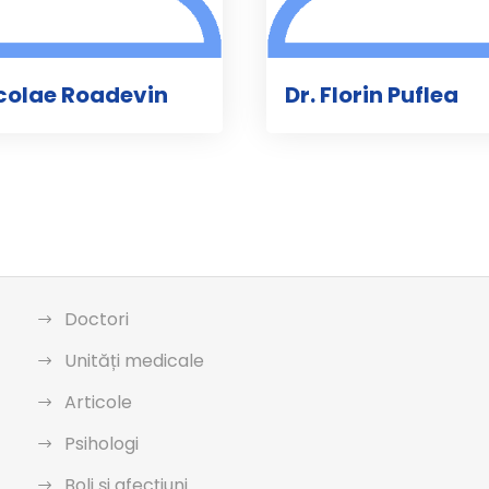
icolae Roadevin
Dr. Florin Puflea
Doctori
Unități medicale
Articole
Psihologi
Boli și afecțiuni