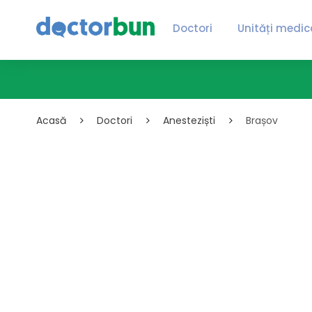
Doctori
Unități medic
Acasă
Doctori
Anesteziști
Brașov