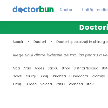
Doctori
Unități medic
Doctori
Acasă
Doctori
Doctori specializați în chirurgi
Alege unul dintre județele de mai jos pentru a ve
Alba
Arad
Argeș
Bacău
Bihor
Bistrița Năsăud
Bot
Galați
Giurgiu
Gorj
Harghita
Hunedoara
Ialomița
Timiș
Tulcea
Vâlcea
Vaslui
Vrancea
Ilfov