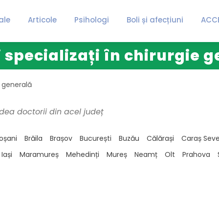
ale
Articole
Psihologi
Boli și afecțiuni
ACC
 specializați în chirurgie 
e generală
dea doctorii din acel județ
oșani
Brăila
Brașov
București
Buzău
Călărași
Caraș Seve
Iași
Maramureș
Mehedinți
Mureș
Neamț
Olt
Prahova