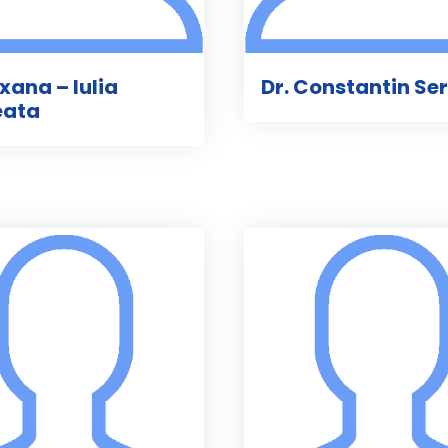
xana – Iulia
Dr. Constantin Se
eata