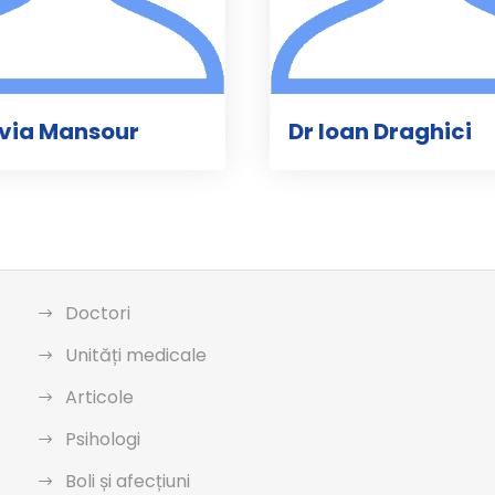
ilvia Mansour
Dr Ioan Draghici
Doctori
Unități medicale
Articole
Psihologi
Boli și afecțiuni