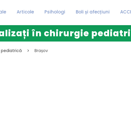
ale
Articole
Psihologi
Boli și afecțiuni
ACC
alizați în chirurgie pediatr
e pediatrică
Brașov