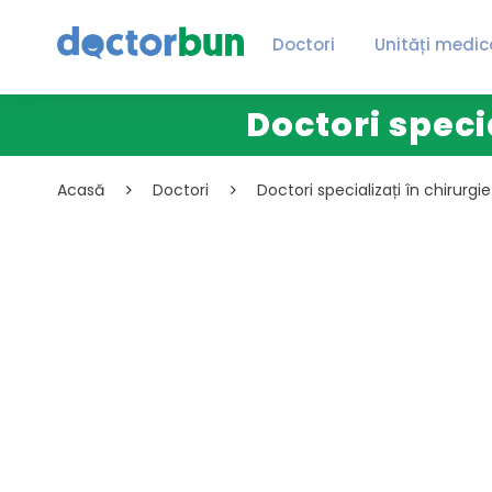
Doctori
Unități medic
Doctori speci
Acasă
Doctori
Doctori specializați în chirurgi