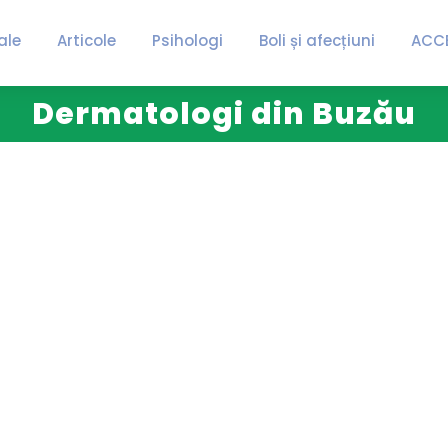
ale
Articole
Psihologi
Boli și afecțiuni
ACC
Dermatologi din Buzău