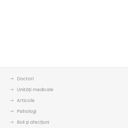
Doctori
Unități medicale
Articole
Psihologi
Boli și afecțiuni