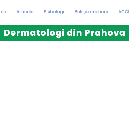
ale
Articole
Psihologi
Boli și afecțiuni
ACC
Dermatologi din Prahova